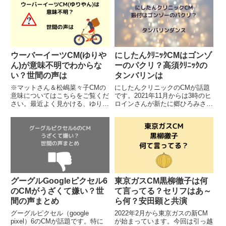
CMの関西弁がうざいという声が
あがっているようです。いったい
ちらほら見受けられるんです。
どういうことなのでしょうか？？
ど...
世間の声をまとめてみました。
↓20...
ウーバーイーツCM(ゆりや
にしたんｸﾘﾆｯｸCMはゴンゾ
ん)が意味不明でわからな
ーのパクリ？高須ｸﾘﾆｯｸの
い？世間の声は
タンバリンは
※マットさん＆松嶋菜々子CMの
にしたんクリニックのCMが話題
意味についてはこちらをご覧くだ
です。2021年11月からは3時のヒ
さい。最近よく見かける、ゆりや
ロインさんが新たに郷ひろみさん
ん＆えなりくん出演のウーバーイ
とタッグを組み、キレキレのダン
ーツのCM。強烈なインパクトで
スを披露。見ていて楽しくなって
話題となっているCMですが、し
くるようなCMなのですが、世間
かし世間では、「ウーバーイーツ
ではどうやら、「このダンスはパ
のCMって意味不明」「ウーバ
クリでは？？」という声が...
ー...
グーグルGoogleピクセル6
東京ガスCM黒柳徹子は何
のCMがうざくて嫌い？世
て言ってる？セリフはあ～
間の声まとめ
ら何？安田顕と共演
グーグルピクセル（google
2022年2月から東京ガスの新CM
pixel）6のCMが話題です。特に
が始まっています。今回は引っ越