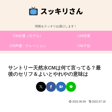
情報をスッキリお届けします！
CM女優（モデル）
CM俳優
CM声優・ナレーション
CM子役
サントリー天然水CMは何て言ってる？最
後のセリフ＆よいとやれやの意味は
2022.06.09
2022.07.18