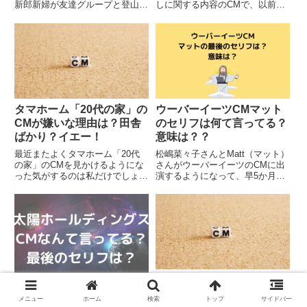
新郎新婦が友達グループと登山を
しに関する内容のCMで、以前か
している『消しゴムマジック篇』
ら東京ガスのCMに出演している
が話題。どうも世間では、●グー
俳優の安田顕さんとともに、黒柳
グルピクセル（google pixel）6の
徹子さんも登場！二人の掛け合い
CMがうざい●グーグルピクセル
が面白く、コミカルなCMに仕上
（goo...
がっているのですが、、、大...
タマホーム「20代の家」の
ウーバーイーツCMマット
CMが嫌いな理由は？田舎
のセリフは何て言ってる？
ばかり？イエー！
意味は？？
最近またよくタマホーム「20代
松嶋菜々子さんとMatt（マット）
の家」のCMを見かけるようにな
さんがウーバーイーツのCMに出
った気がするのは私だけでしょう
演するようになって、早5か月。
か。若さとパワーあふれる感じの
いろんな意味でお二人の掛け合い
CMだなと思ってみているのです
も見慣れてきてまいりましたが、
が、どうも世間では、「タマホー
ワタクシ恥ずかしながらCMでマ
ムの20代の家のCMが嫌い」とい
ットさんが発しているセリフを勘
う声がチラホラ聞かれるようで...
違いしていたようです。そう...
サテライトオフィスのCM
が気持ち悪い？かいけちゅ
太陽ホールディングスCM
メニュー
ホーム
検索
トップ
サイドバー