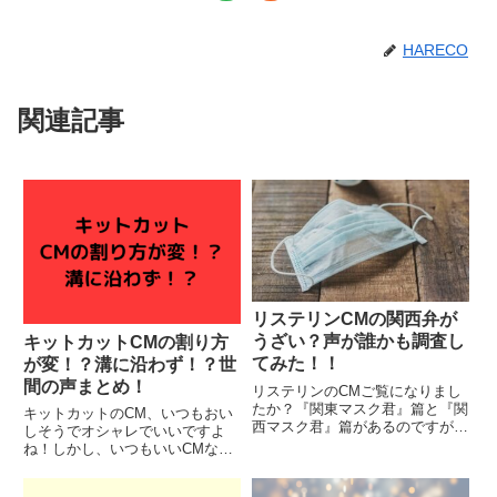
HARECO
関連記事
リステリンCMの関西弁が
うざい？声が誰かも調査し
キットカットCMの割り方
てみた！！
が変！？溝に沿わず！？世
間の声まとめ！
リステリンのCMご覧になりまし
たか？『関東マスク君』篇と『関
キットカットのCM、いつもおい
西マスク君』篇があるのですが、
しそうでオシャレでいいですよ
話題になっているのが『関西マス
ね！しかし、いつもいいCMなの
ク君』篇のほう。どう話題になっ
ですが、、、・キットカットの
ているかというと、・リステリン
CMの割り方が変だ！という声も