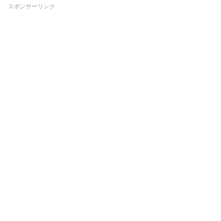
スポンサーリンク