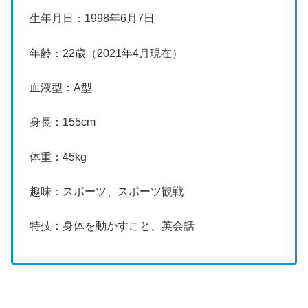
生年月日：1998年6月7日
年齢：22歳（2021年4月現在）
血液型：A型
身長：155cm
体重：45kg
趣味：スポーツ、スポーツ観戦
特技：身体を動かすこと、英会話