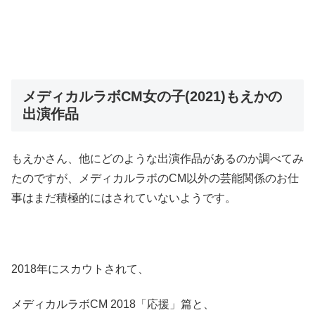
メディカルラボCM女の子(2021)もえかの
出演作品
もえかさん、他にどのような出演作品があるのか調べてみ
たのですが、メディカルラボのCM以外の芸能関係のお仕
事はまだ積極的にはされていないようです。
2018年にスカウトされて、
メディカルラボCM 2018「応援」篇と、