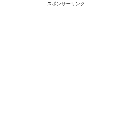
スポンサーリンク
ので、調べてみました。というこ
とで、今回は、●スマレジCM...