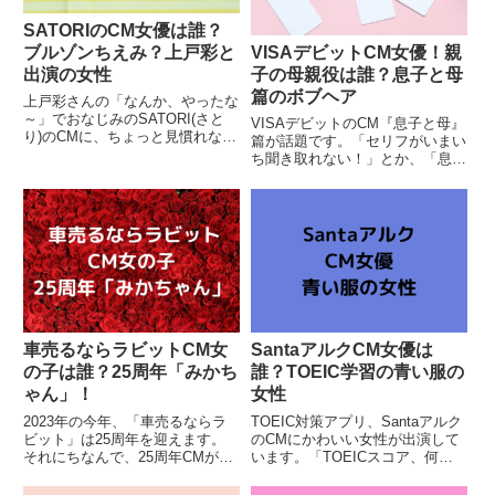
SATORIのCM女優は誰？
ブルゾンちえみ？上戸彩と
VISAデビットCM女優！親
出演の女性
子の母親役は誰？息子と母
篇のボブヘア
上戸彩さんの「なんか、やったな
～」でおなじみのSATORI(さと
VISAデビットのCM『息子と母』
り)のCMに、ちょっと見慣れない
篇が話題です。「セリフがいまい
女性が出演しています。パッと
ち聞き取れない！」とか、「息子
見、元芸人のブルゾンちえみさん
役の俳優さんは誰？？」など、何
のようにも見えるんですが、少し
かと話題になっているようです
違うような。。。いったいこの女
が、、、今回は母親役の女優さん
性は誰なのか？？ということ...
に注目してみたいと思います。と
ても成人した息子さんがいるよ...
車売るならラビットCM女
SantaアルクCM女優は
の子は誰？25周年「みかち
誰？TOEIC学習の青い服の
ゃん」！
女性
2023年の今年、「車売るならラ
TOEIC対策アプリ、Santaアルク
ビット」は25周年を迎えます。
のCMにかわいい女性が出演して
それにちなんで、25周年CMが放
います。「TOEICスコア、何点
送されていますよね。いつものメ
とれる？」というハキハキした、
イプル超合金のお二人に加えて、
青い服の女性です。すごくかわい