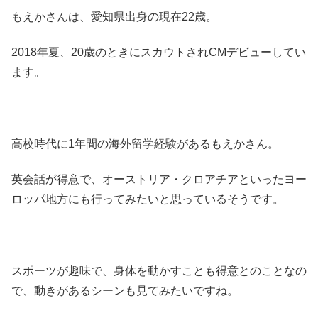
もえかさんは、愛知県出身の現在22歳。
2018年夏、20歳のときにスカウトされCMデビューしてい
ます。
高校時代に1年間の海外留学経験があるもえかさん。
英会話が得意で、オーストリア・クロアチアといったヨー
ロッパ地方にも行ってみたいと思っているそうです。
スポーツが趣味で、身体を動かすことも得意とのことなの
で、動きがあるシーンも見てみたいですね。