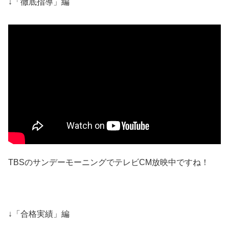
↓「徹底指導」編
TBSのサンデーモーニングでテレビCM放映中ですね！
↓「合格実績」編