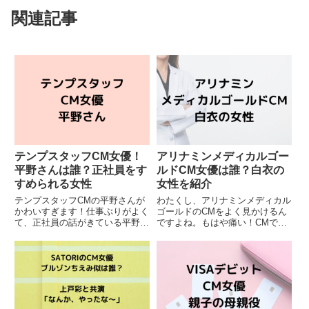
関連記事
テンプスタッフCM女優！
アリナミンメディカルゴー
平野さんは誰？正社員をす
ルドCM女優は誰？白衣の
すめられる女性
女性を紹介
テンプスタッフCMの平野さんが
わたくし、アリナミンメディカル
かわいすぎます！仕事ぶりがよく
ゴールドのCMをよく見かけるん
て、正社員の話がきている平野さ
ですよね。もはや痛い！CMで
んです。平野さんは本名なんでし
す。CMの最後に白衣の美しい女
ょうか？？この女優さん、いった
性が微笑んで登場しますが、いっ
い誰なのでしょうか？？というこ
たい誰なのでしょうか？？ちょっ
とで今回は、●テンプスタッフ
とお見かけしたことがない女性な
CM女優！平野さんは誰？正社員
んですけど、女優さんとか？？と
を...
い...