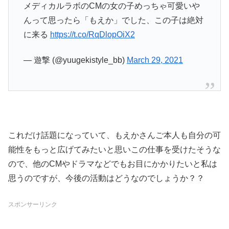
メディカルラボのCMの女の子めっちゃ可愛いや
んって思ったら「もえか」でした、この子は絶対
に来る
https://t.co/RqDlopOiX2
— 遊撃 (@yuugekistyle_bb)
March 29, 2021
これだけ話題になっていて、もえかさんご本人も自分の可
能性をもっと広げてみたいと思いこの仕事を受けたそうな
ので、他のCMやドラマなどでもお目にかかりたいと私は
思うのですが、今後の活動はどうなのでしょうか？？
スポンサーリンク