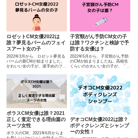
新たにかわいい女の子も出演して
いですよね♡いったい誰なのでし
います。女優さんとかモデルさん
ょうか？？ということで今回は、
のような見た目のとても綺麗...
●SantaアルクC...
ロゼットCM女優2022は
子宮頸がん予防CM女の子
誰？夢見るバームのフェイ
は誰？ワクチンと検診で予
スアート女の子
防する女優は？
2022年3月から、ロゼット夢見る
2022年5月から、子宮頸がん予防
バームの新CMが始まりました。
のCMが始まりましたね。高校生
かわいい女の子が、派手めのフェ
くらいのかわいい女の子が、「お
イアートをロゼット夢見るバーム
母さん、子宮頸がんは予防する方
のクレンジングで綺麗に落として
法があるんだって！」と語りかけ
いくCMです。キラキラ笑顔が印
てくるCMです。この女の子、ど
象的なこのフェイアートの女の
こかでお見かけしたことがあるよ
子、誰なのか気になったので調...
うな気がするんですが、、、...
ポラスCM女優は誰？2021
正しく査定できる理由篇の
デオコCM女優2022は誰？
スーツ女性
ボディクレンズとシャンプ
ーの女性！
ポラスのCM、2021年6月からま
た新しいバージョンが始まってい