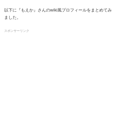
以下に『もえか』さんのwiki風プロフィールをまとめてみ
ました。
スポンサーリンク