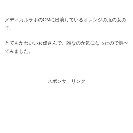
メディカルラボのCMに出演しているオレンジの服の女の
子。
とてもかわいい女優さんで、誰なのか気になったので調べ
てみました。
スポンサーリンク