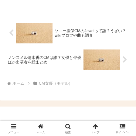
ソニー損保CMのJewelって誰？うざい？
wikiプロフや曲も調査
ノンスメル清水香のCMは誰？女優と俳優
ほか出演者を総まとめ
ホーム
CM女優（モデル）
メニュー
ホーム
検索
トップ
サイドバー