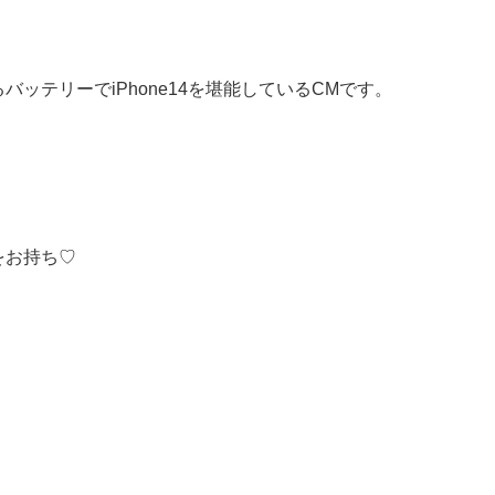
ッテリーでiPhone14を堪能しているCMです。
。
をお持ち♡