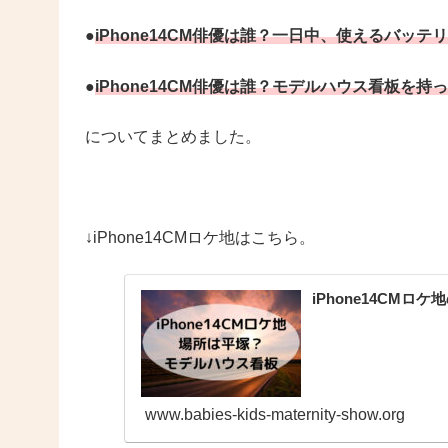
●
iPhone14CM俳優は誰？一日中、使えるバッテ
●
iPhone14CM俳優は誰？モデルハウス看板を持
についてまとめました。
↓iPhone14CMロケ地はこちら。
iPhone14CM
www.babies-kids-maternity-show.org