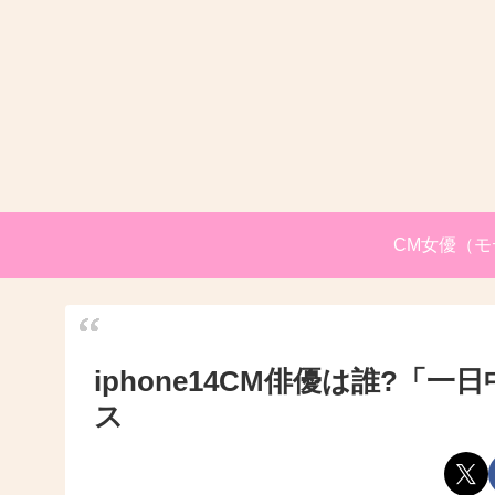
CM女優（モ
iphone14CM俳優は誰?
ス