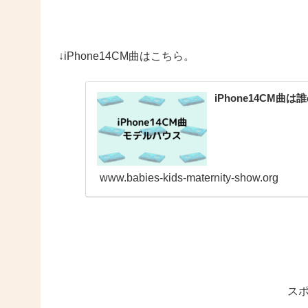
↓iPhone14CM曲はこちら。
iPhone14CM
www.babies-kids-maternity-show.org
ス