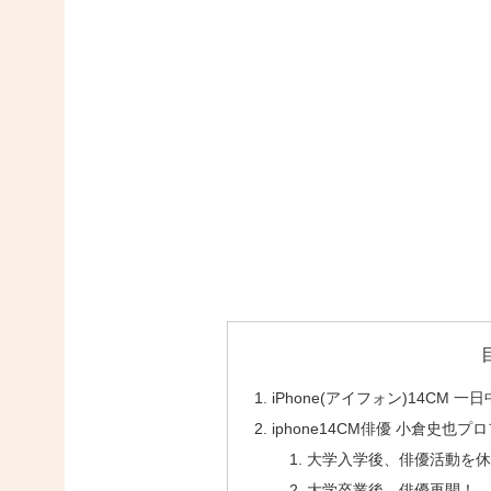
iPhone(アイフォン)14CM
iphone14CM俳優 小倉史也プ
大学入学後、俳優活動を休
大学卒業後、俳優再開！