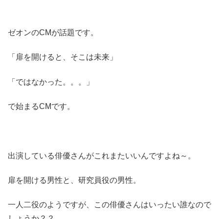
ゼオンのCMが話題です。
「扉を開けると、そこは未来」
「ではなかった。。。」
で始まるCMです。
出演している俳優さんがこれまたいいんですよね～。
扉を開ける男性と、研究員役の男性。
一人二役のようですが、この俳優さんはいったい誰なので
しょうか？？