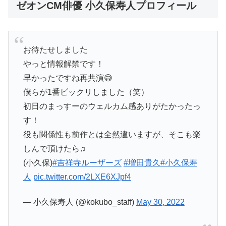
ゼオンCM俳優 小久保寿人プロフィール
お待たせしました
やっと情報解禁です！
早かったですね再共演😅
僕らが1番ビックリしました（笑）
初日のまっすーのウェルカム感ありがたかったっ
す！
役も関係性も前作とは全然違いますが、そこも楽
しんで頂けたら♫
(小久保)
#吉祥寺ルーザーズ
#増田貴久
#小久保寿
人
pic.twitter.com/2LXE6XJpf4
— 小久保寿人 (@kokubo_staff)
May 30, 2022