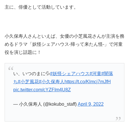
主に、俳優として活動しています。
小久保寿人さんといえば、女優の小芝風花さんが主演を務
めるドラマ「妖怪シェアハウス‐帰って来たん怪‐」で河童
役を演じ話題に！
い、いつのまに💦
#妖怪シェアハウス
#河童
#闇落
ち
#小芝風花
#小久保寿人
https://t.co/Klmcj7mJfH
pic.twitter.com/cYZFIm4U8Z
— 小久保寿人 (@kokubo_staff)
April 9, 2022