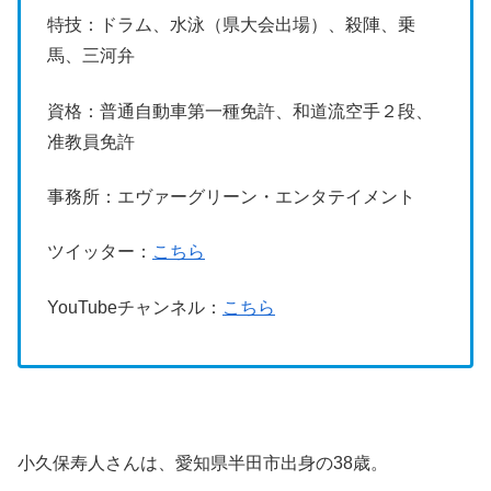
特技：ドラム、水泳（県大会出場）、殺陣、乗
馬、三河弁
資格：普通自動車第一種免許、和道流空手２段、
准教員免許
事務所：エヴァーグリーン・エンタテイメント
ツイッター：
こちら
YouTubeチャンネル：
こちら
小久保寿人さんは、愛知県半田市出身の38歳。