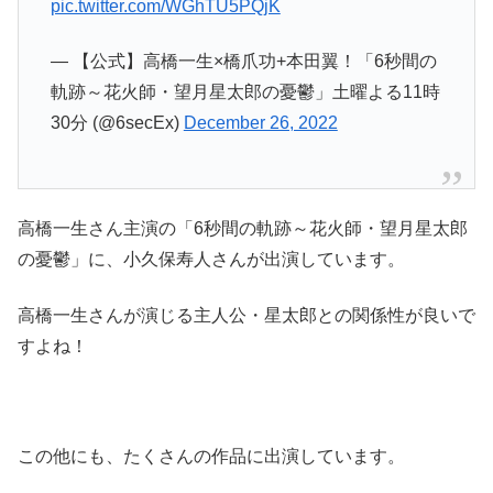
pic.twitter.com/WGhTU5PQjK
— 【公式】高橋一生×橋爪功+本田翼！「6秒間の
軌跡～花火師・望月星太郎の憂鬱」土曜よる11時
30分 (@6secEx)
December 26, 2022
高橋一生さん主演の「6秒間の軌跡～花火師・望月星太郎
の憂鬱」に、小久保寿人さんが出演しています。
高橋一生さんが演じる主人公・星太郎との関係性が良いで
すよね！
この他にも、たくさんの作品に出演しています。