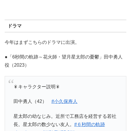
ドラマ
今年はまずこちらのドラマに出演。
●「6秒間の軌跡～花火師・望月星太郎の憂鬱」田中勇人
役（2023）
🎇キャラクター説明🎇
田中勇人（42）
#小久保寿人
星太郎の幼なじみ。近所で工務店を経営する若社
長。星太郎の数少ない友人。
#６秒間の軌跡