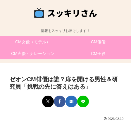
情報をスッキリお届けします！
CM女優（モデル）
CM俳優
CM声優・ナレーション
CM子役
ゼオンCM俳優は誰？扉を開ける男性＆研
究員「挑戦の先に答えはある」
2023.02.10