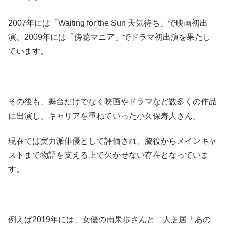
2007年には「Waiting for the Sun 天気待ち」で映画初出
演、2009年には「傍聴マニア」でドラマ初出演を果たし
ています。
その後も、舞台だけでなく映画やドラマなど数多くの作品
に出演し、キャリアを重ねていった小久保寿人さん。
現在では実力派俳優として評価され、脇役からメインキャ
ストまで物語を支える上で欠かせない存在となっていま
す。
例えば2019年には、女優の南果歩さんと二人芝居「あの