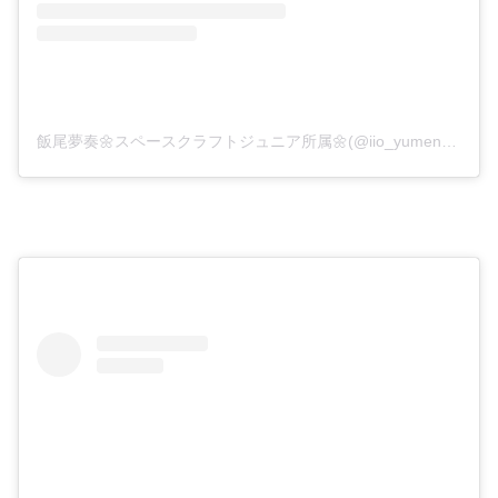
飯尾夢奏🌼スペースクラフトジュニア所属🌼(@iio_yumena_official)がシェアした投稿