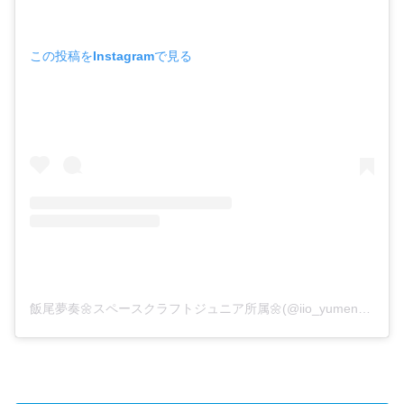
この投稿をInstagramで見る
飯尾夢奏🌼スペースクラフトジュニア所属🌼(@iio_yumena_official)がシェアした投稿