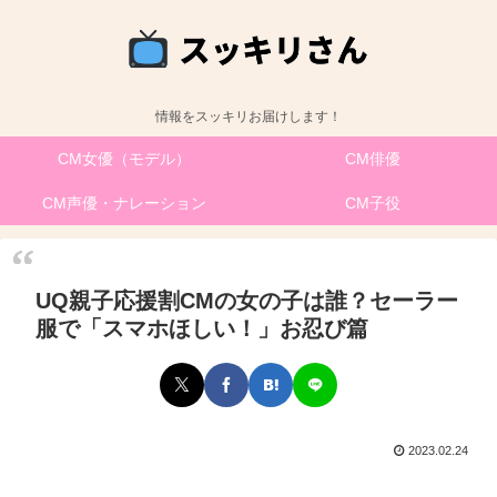
情報をスッキリお届けします！
CM女優（モデル）
CM俳優
CM声優・ナレーション
CM子役
UQ親子応援割CMの女の子は誰？セーラー
服で「スマホほしい！」お忍び篇
2023.02.24