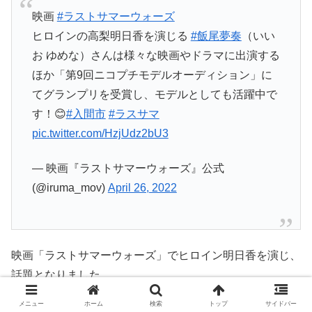
映画
#ラストサマーウォーズ
ヒロインの高梨明日香を演じる
#飯尾夢奏
（いい
お ゆめな）さんは様々な映画やドラマに出演する
ほか「第9回ニコプチモデルオーディション」に
てグランプリを受賞し、モデルとしても活躍中で
す！😊
#入間市
#ラスサマ
pic.twitter.com/HzjUdz2bU3
— 映画『ラストサマーウォーズ』公式
(@iruma_mov)
April 26, 2022
映画「ラストサマーウォーズ」でヒロイン明日香を演じ、
話題となりました。
メニュー
ホーム
検索
トップ
サイドバー