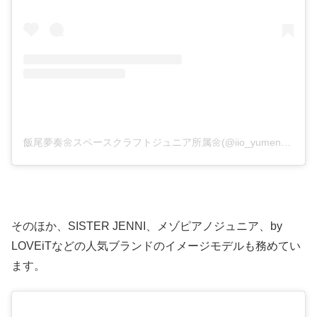
飯尾夢奏🌼スペースクラフトジュニア所属🌼(@iio_yumena_official)がシェアした投稿
そのほか、SISTER JENNI、メゾピアノジュニア、by
LOVEiTなどの人気ブランドのイメージモデルも務めてい
ます。