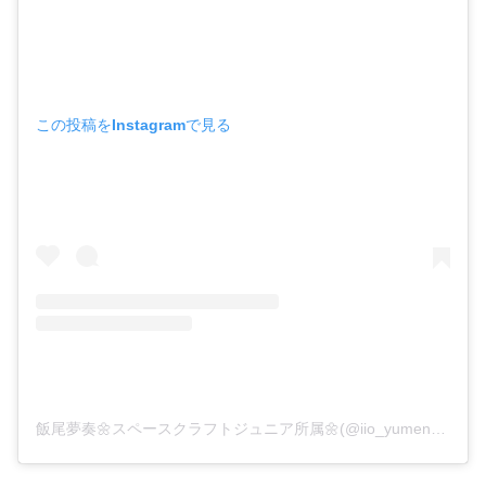
この投稿をInstagramで見る
飯尾夢奏🌼スペースクラフトジュニア所属🌼(@iio_yumena_official)がシェアした投稿