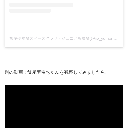
飯尾夢奏🌼スペースクラフトジュニア所属🌼(@iio_yumena_official)がシェアした投稿
別の動画で飯尾夢奏ちゃんを観察してみましたら、