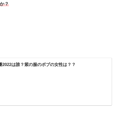
か？
優2022は誰？紫の服のボブの女性は？？