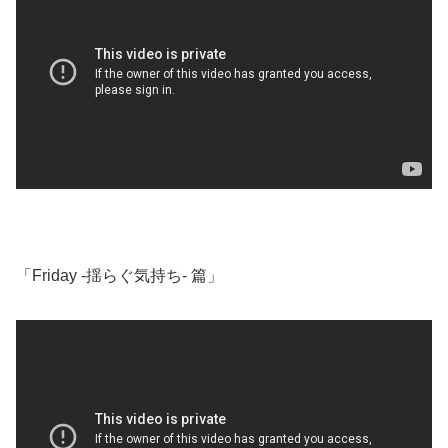
「Friday ‐揺らぐ気持ち‐ 篇」