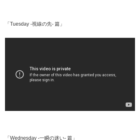
「Tuesday -視線の先- 篇」
「Wednesday ‐一瞬の迷い‐ 篇」