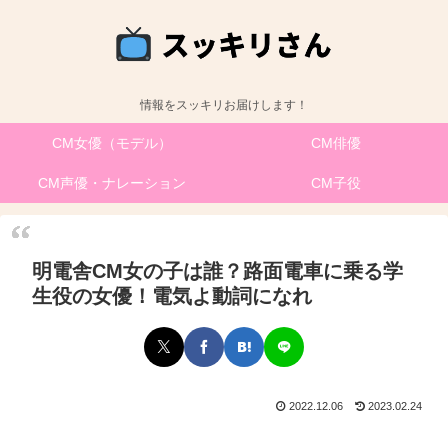
情報をスッキリお届けします！
CM女優（モデル）
CM俳優
CM声優・ナレーション
CM子役
明電舎CM女の子は誰？路面電車に乗る学
生役の女優！電気よ動詞になれ
2022.12.06
2023.02.24