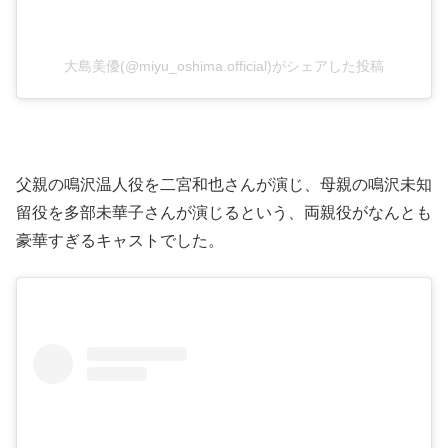
大島美優(@miyu_oshima.official)がシェアした投稿
父親の鳴沢温人役を二宮和也さんが演じ、母親の鳴沢未知
留役を多部未華子さんが演じるという、両親役がなんとも
豪華すぎるキャストでした。