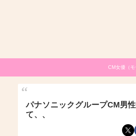
CM女優（モ
パナソニックグループCM男
て、、