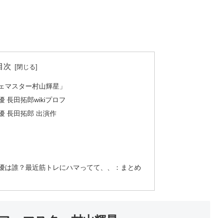
目次
ェマスター村山輝星」
 長田拓郎wikiプロフ
 長田拓郎 出演作
優は誰？最近筋トレにハマってて、、：まとめ