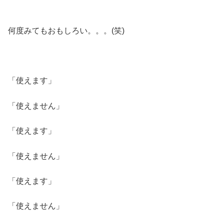
何度みてもおもしろい。。。(笑)
「使えます」
「使えません」
「使えます」
「使えません」
「使えます」
「使えません」