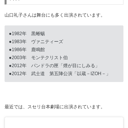
山口礼子さんは舞台にも多く出演されています。
●1982年 黒蜥蜴
●1983年 ヴァニティーズ
●1986年 鹿鳴館
●2003年 モンテクリスト伯
●2012年 パンドラの匣「煙が目にしみる」
●2012年 武士道 第五陣公演「以蔵－IZOH－」
最近では、スセリ台本劇場に出演されています。