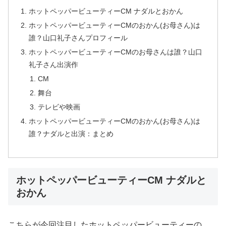
ホットペッパービューティーCM ナダルとおかん
ホットペッパービューティーCMのおかん(お母さん)は
誰？山口礼子さんプロフィール
ホットペッパービューティーCMのお母さんは誰？山口
礼子さん出演作
CM
舞台
テレビや映画
ホットペッパービューティーCMのおかん(お母さん)は
誰？ナダルと出演：まとめ
ホットペッパービューティーCM ナダルと
おかん
こちらが今回注目したホットペッパービューティーの