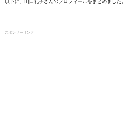
以下に、山口礼子さんのプロフィールをまとめました。
スポンサーリンク