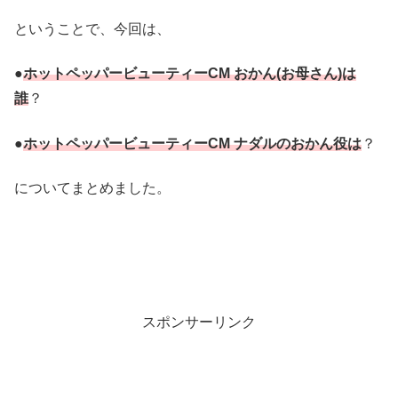
ということで、今回は、
●
ホットペッパービューティーCM おかん(お母さん)は
誰
？
●
ホットペッパービューティーCM ナダルのおかん役は
？
についてまとめました。
スポンサーリンク