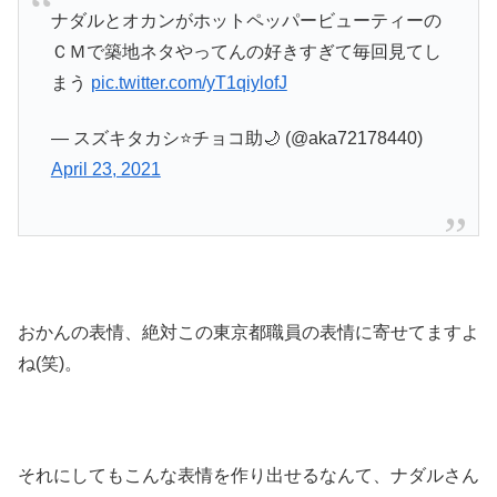
ナダルとオカンがホットペッパービューティーの
ＣＭで築地ネタやってんの好きすぎて毎回見てし
まう
pic.twitter.com/yT1qiylofJ
— スズキタカシ⭐️チョコ助🌙 (@aka72178440)
April 23, 2021
おかんの表情、絶対この東京都職員の表情に寄せてますよ
ね(笑)。
それにしてもこんな表情を作り出せるなんて、ナダルさん