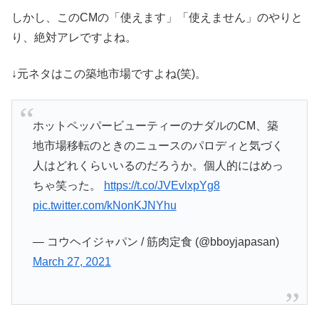
しかし、このCMの「使えます」「使えません」のやりと
り、絶対アレですよね。
↓元ネタはこの築地市場ですよね(笑)。
ホットペッパービューティーのナダルのCM、築
地市場移転のときのニュースのパロディと気づく
人はどれくらいいるのだろうか。個人的にはめっ
ちゃ笑った。
https://t.co/JVEvlxpYg8
pic.twitter.com/kNonKJNYhu
— コウヘイジャパン / 筋肉定食 (@bboyjapasan)
March 27, 2021