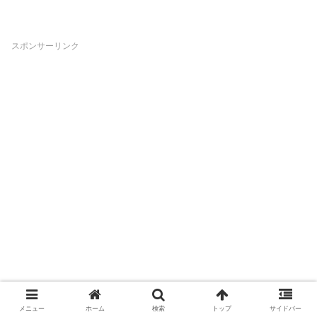
スポンサーリンク
メニュー
ホーム
検索
トップ
サイドバー