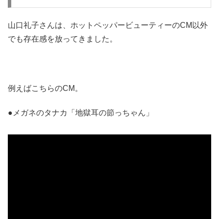
山口礼子さんは、ホットペッパービューティーのCM以外
でも存在感を放ってきました。
例えばこちらのCM。
●メガネのタナカ「地獄耳の節っちゃん」