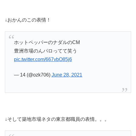
↓おかんのこの表情！
ホットペッパーのナダルのCM
豊洲市場のんパロってて笑う
pic.twitter.com/667vbO85j6
— 14 (@ozk706)
June 28, 2021
↓そして築地市場ネタの東京都職員の表情。。。