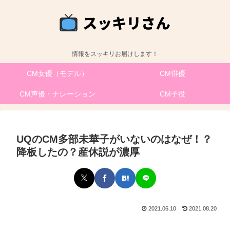
情報をスッキリお届けします！
CM女優（モデル）
CM俳優
CM声優・ナレーション
CM子役
UQのCM多部未華子がいないのはなぜ！？
降板したの？産休説が濃厚
2021.06.10
2021.08.20